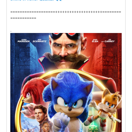
===================++++++++++++++++++++========
===========
.