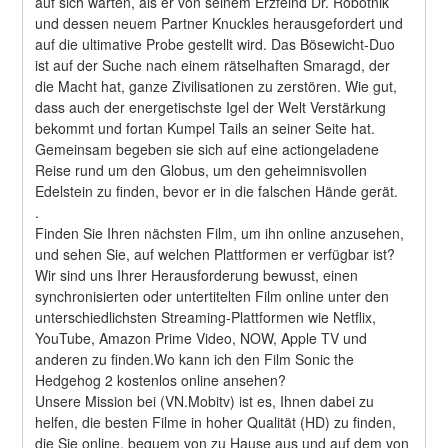
auf sich warten, als er von seinem Erzfeind Dr. Robotnik 
und dessen neuem Partner Knuckles herausgefordert und 
auf die ultimative Probe gestellt wird. Das Bösewicht-Duo 
ist auf der Suche nach einem rätselhaften Smaragd, der 
die Macht hat, ganze Zivilisationen zu zerstören. Wie gut, 
dass auch der energetischste Igel der Welt Verstärkung 
bekommt und fortan Kumpel Tails an seiner Seite hat. 
Gemeinsam begeben sie sich auf eine actiongeladene 
Reise rund um den Globus, um den geheimnisvollen 
Edelstein zu finden, bevor er in die falschen Hände gerät. 
.
Finden Sie Ihren nächsten Film, um ihn online anzusehen, 
und sehen Sie, auf welchen Plattformen er verfügbar ist?
Wir sind uns Ihrer Herausforderung bewusst, einen 
synchronisierten oder untertitelten Film online unter den 
unterschiedlichsten Streaming-Plattformen wie Netflix, 
YouTube, Amazon Prime Video, NOW, Apple TV und 
anderen zu finden.Wo kann ich den Film Sonic the 
Hedgehog 2 kostenlos online ansehen?
Unsere Mission bei (VN.Mobitv) ist es, Ihnen dabei zu 
helfen, die besten Filme in hoher Qualität (HD) zu finden, 
die Sie online, bequem von zu Hause aus und auf dem von 